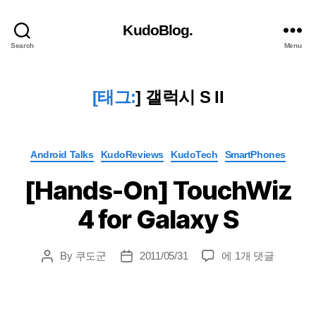
KudoBlog.
Search
Menu
[태그:
]
갤럭시 S II
Categories
Android Talks
KudoReviews
KudoTech
SmartPhones
[Hands-On] TouchWiz
4 for Galaxy S
[Hands-
By
쿠도군
2011/05/31
에 1개 댓글
Post
Post
On]
author
date
TouchWiz
4