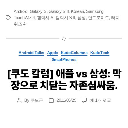
Android
,
Galaxy S
,
Galaxy S II
,
Korean
,
Samsung
,
TouchWiz 4
,
갤럭시 S
,
갤럭시 S II
,
삼성
,
안드로이드
,
터치
Tags
위즈 4
Categories
Android Talks
Apple
KudoColumns
KudoTech
SmartPhones
[쿠도 칼럼] 애플 vs 삼성: 막
장으로 치닫는 자존심싸움.
[쿠
By
쿠도군
2011/05/29
에 1개 댓글
Post
Post
도
author
date
칼
럼]
애