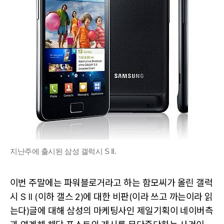
거
라
는
허
울.
지난주에 출시된 삼성 갤럭시 S II.
이번 주말에는 파워블로거라고 하는 함모씨가 올린 갤럭
시 S II (이하 갤스 2)에 대한 비판(이라 쓰고 까는이라 읽
는다)글에 대해 삼성의 마케팅사인 제일기획이 네이버측