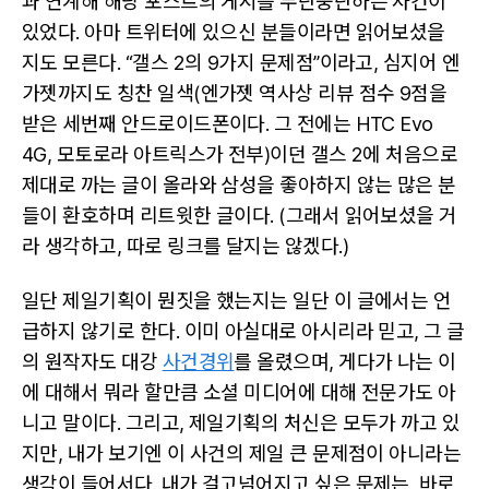
과 연계해 해당 포스트의 게시를 무단중단하는 사건이
있었다. 아마 트위터에 있으신 분들이라면 읽어보셨을
지도 모른다. “갤스 2의 9가지 문제점”이라고, 심지어 엔
가젯까지도 칭찬 일색(엔가젯 역사상 리뷰 점수 9점을
받은 세번째 안드로이드폰이다. 그 전에는 HTC Evo
4G, 모토로라 아트릭스가 전부)이던 갤스 2에 처음으로
제대로 까는 글이 올라와 삼성을 좋아하지 않는 많은 분
들이 환호하며 리트윗한 글이다. (그래서 읽어보셨을 거
라 생각하고, 따로 링크를 달지는 않겠다.)
일단 제일기획이 뭔짓을 했는지는 일단 이 글에서는 언
급하지 않기로 한다. 이미 아실대로 아시리라 믿고, 그 글
의 원작자도 대강
사건경위
를 올렸으며, 게다가 나는 이
에 대해서 뭐라 할만큼 소셜 미디어에 대해 전문가도 아
니고 말이다. 그리고, 제일기획의 처신은 모두가 까고 있
지만, 내가 보기엔 이 사건의 제일 큰 문제점이 아니라는
생각이 들어서다. 내가 걸고넘어지고 싶은 문제는, 바로