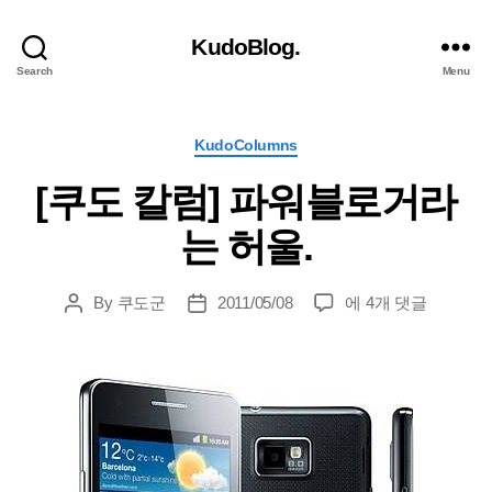
KudoBlog.
Search
Menu
Categories
KudoColumns
[쿠도 칼럼] 파워블로거라
는 허울.
[쿠
By
쿠도군
2011/05/08
에 4개 댓글
Post
Post
도
author
date
칼
럼]
파
워
블
로