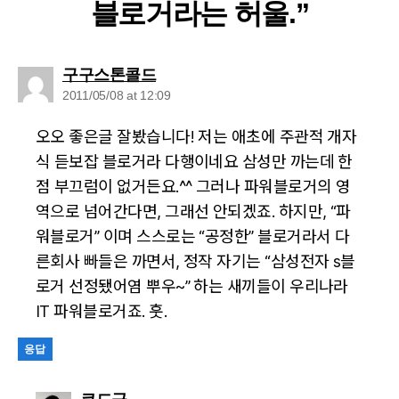
블로거라는 허울.”
says:
구구스톤콜드
2011/05/08 at 12:09
오오 좋은글 잘봤습니다! 저는 애초에 주관적 개자
식 듣보잡 블로거라 다행이네요 삼성만 까는데 한
점 부끄럼이 없거든요.^^ 그러나 파워블로거의 영
역으로 넘어간다면, 그래선 안되겠죠. 하지만, “파
워블로거” 이며 스스로는 “공정한” 블로거라서 다
른회사 빠들은 까면서, 정작 자기는 “삼성전자 s블
로거 선정됐어염 뿌우~” 하는 새끼들이 우리나라
IT 파워블로거죠. 훗.
응답