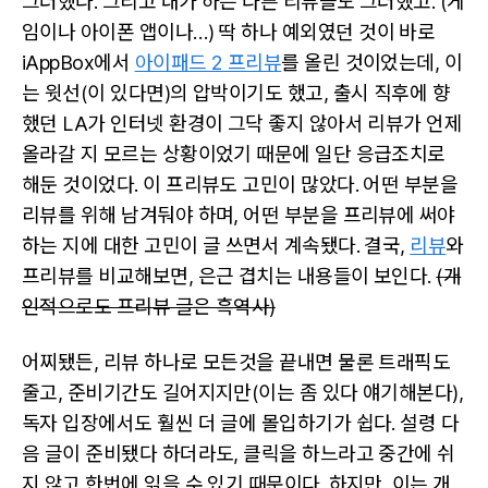
그러했다. 그리고 내가 하는 다른 리뷰들도 그러했고. (게
임이나 아이폰 앱이나…) 딱 하나 예외였던 것이 바로
iAppBox에서
아이패드 2 프리뷰
를 올린 것이었는데, 이
는 윗선(이 있다면)의 압박이기도 했고, 출시 직후에 향
했던 LA가 인터넷 환경이 그닥 좋지 않아서 리뷰가 언제
올라갈 지 모르는 상황이었기 때문에 일단 응급조치로
해둔 것이었다. 이 프리뷰도 고민이 많았다. 어떤 부분을
리뷰를 위해 남겨둬야 하며, 어떤 부분을 프리뷰에 써야
하는 지에 대한 고민이 글 쓰면서 계속됐다. 결국,
리뷰
와
프리뷰를 비교해보면, 은근 겹치는 내용들이 보인다.
(개
인적으로도 프리뷰 글은 흑역사)
어찌됐든, 리뷰 하나로 모든것을 끝내면 물론 트래픽도
줄고, 준비기간도 길어지지만(이는 좀 있다 얘기해본다),
독자 입장에서도 훨씬 더 글에 몰입하기가 쉽다. 설령 다
음 글이 준비됐다 하더라도, 클릭을 하느라고 중간에 쉬
지 않고 한번에 읽을 수 있기 때문이다. 하지만, 이는 개