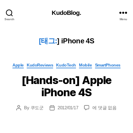
KudoBlog.
Search
Menu
[태그:
]
iPhone 4S
Categories
Apple
KudoReviews
KudoTech
Mobile
SmartPhones
[Hands-on] Apple
iPhone 4S
[Hands-
By
쿠도군
2012/01/17
에 댓글 없음
Post
Post
on]
author
date
Apple
iPhone