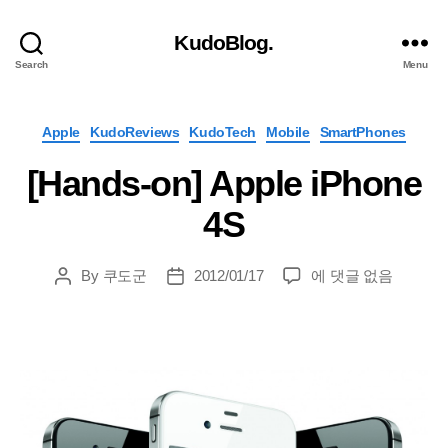
KudoBlog.
Search
Menu
Categories
Apple
KudoReviews
KudoTech
Mobile
SmartPhones
[Hands-on] Apple iPhone
4S
[Hands-
By
쿠도군
2012/01/17
에 댓글 없음
Post
Post
on]
author
date
Apple
iPhone
4S