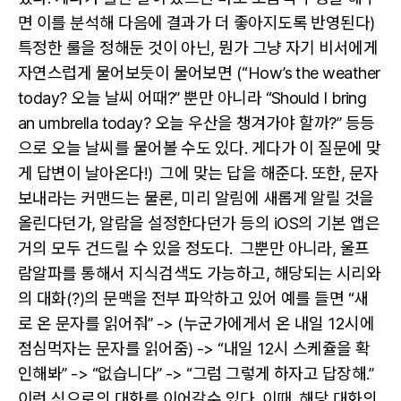
면 이를 분석해 다음에 결과가 더 좋아지도록 반영된다)
특정한 룰을 정해둔 것이 아닌, 뭔가 그냥 자기 비서에게
자연스럽게 물어보듯이 물어보면 (“How’s the weather
today? 오늘 날씨 어때?” 뿐만 아니라 “Should I bring
an umbrella today? 오늘 우산을 챙겨가야 할까?” 등등
으로 오늘 날씨를 물어볼 수도 있다. 게다가 이 질문에 맞
게 답변이 날아온다!)
그에 맞는 답을 해준다. 또한, 문자
보내라는 커맨드는 물론, 미리 알림에 새롭게 알릴 것을
올린다던가, 알람을 설정한다던가 등의 iOS의 기본 앱은
거의 모두 건드릴 수 있을 정도다.
그뿐만 아니라, 울프
람알파를 통해서 지식검색도 가능하고, 해당되는 시리와
의 대화(?)의 문맥을 전부 파악하고 있어 예를 들면 “새
로 온 문자를 읽어줘” -> (누군가에게서 온 내일 12시에
점심먹자는 문자를 읽어줌) -> “내일 12시 스케쥴을 확
인해봐” -> “없습니다” -> “그럼 그렇게 하자고 답장해.”
이런 식으로의 대화를 이어갈수 있다. 이때, 해당 대화의