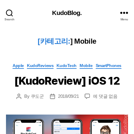
KudoBlog.
Search
Menu
[카테고리:
]
Mobile
Categories
Apple
KudoReviews
KudoTech
Mobile
SmartPhones
[KudoReview] iOS 12
[KudoReview]
By
쿠도군
2018/09/21
에 댓글 없음
Post
Post
iOS
author
date
12