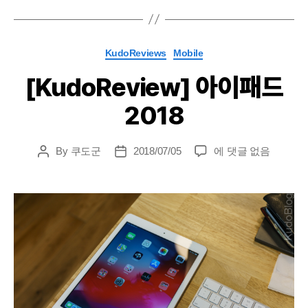
12”
Categories
KudoReviews
Mobile
[KudoReview] 아이패드
2018
[KudoReview]
By
쿠도군
2018/07/05
에 댓글 없음
Post
Post
아
author
date
이
패
드
2018