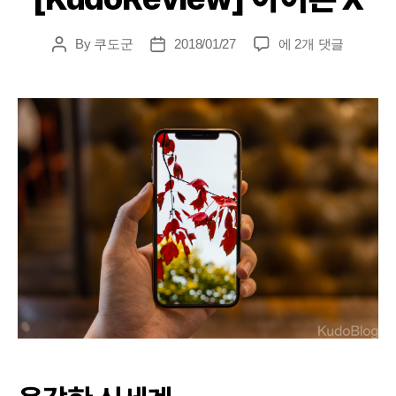
[KudoReview]
By
쿠도군
2018/01/27
에 2개 댓글
Post
Post
아
author
date
이
폰
X