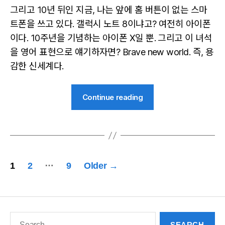
그리고 10년 뒤인 지금, 나는 앞에 홈 버튼이 없는 스마
트폰을 쓰고 있다. 갤럭시 노트 8이냐고? 여전히 아이폰
이다. 10주년을 기념하는 아이폰 X일 뿐. 그리고 이 녀석
을 영어 표현으로 얘기하자면? Brave new world. 즉, 용
감한 신세계다.
“[KudoReview]
Continue reading
아
이
폰
X”
글
…
1
2
9
Older
→
페
이
Search
지