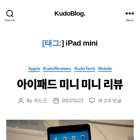
KudoBlog.
Search
Menu
[태그:
]
iPad mini
Categories
Apple
KudoReviews
KudoTech
Mobile
아이패드 미니 미니 리뷰
아
By
쿠도군
2012/11/21
에 2개 댓글
Post
Post
이
author
date
패
드
미
니