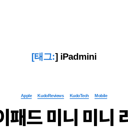
[태그:
]
iPadmini
Categories
Apple
KudoReviews
KudoTech
Mobile
이패드 미니 미니 