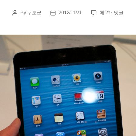
아
By
쿠도군
2012/11/21
에 2개 댓글
Post
Post
이
author
date
패
드
미
니
미
니
리
뷰