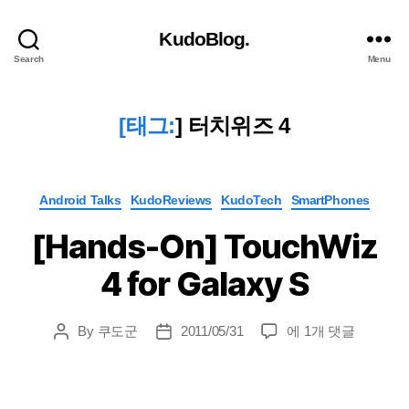
KudoBlog.
Search
Menu
[태그:
]
터치위즈 4
Categories
Android Talks
KudoReviews
KudoTech
SmartPhones
[Hands-On] TouchWiz
4 for Galaxy S
[Hands-
By
쿠도군
2011/05/31
에 1개 댓글
Post
Post
On]
author
date
TouchWiz
4