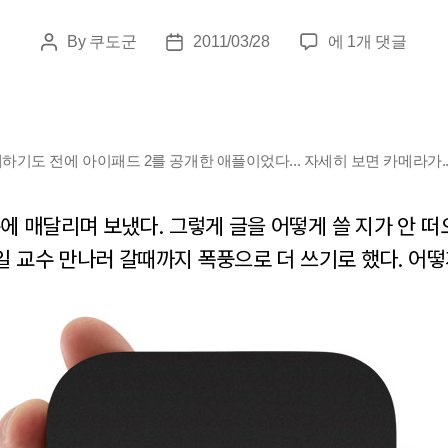
3/28
By
쿠도군
2011/03/28
에 1개 댓글
Post
Post
–
author
date
애
플
TV
기도 전에 아이패드 2를 공개한 애플이었다... 자세히 보면 카메라가... 
에
대
한
에 매달리며 보냈다. 그렇게 글을 어떻게 쓸 지가 안 
고
일 교수 만나러 갈때까지 폭풍으로 더 쓰기로 했다. 어떻
민.