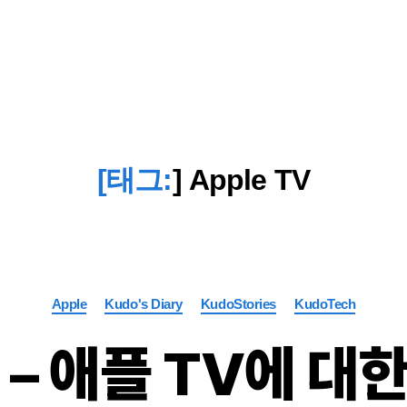
[태그:
]
Apple TV
Categories
Apple
Kudo's Diary
KudoStories
KudoTech
8 – 애플 TV에 대한