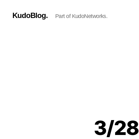
KudoBlog.
Part of KudoNetworks.
3/2