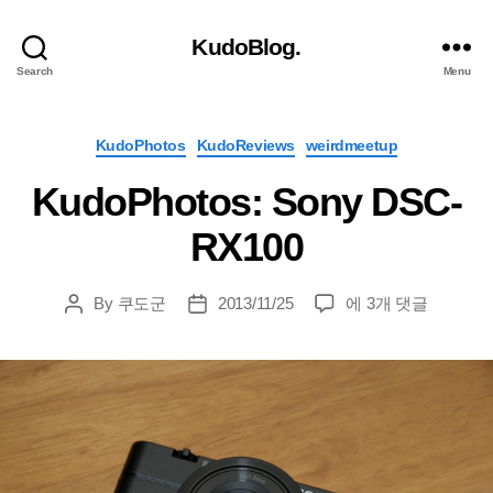
KudoBlog.
Search
Menu
Categories
KudoPhotos
KudoReviews
weirdmeetup
KudoPhotos: Sony DSC-
RX100
KudoPhotos:
By
쿠도군
2013/11/25
에 3개 댓글
Post
Post
Sony
author
date
DSC-
RX100