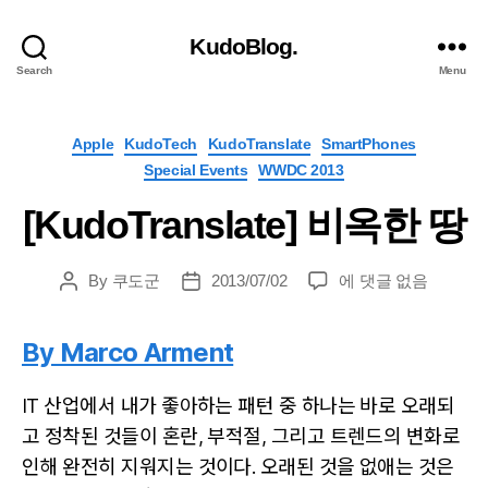
KudoBlog.
Search
Menu
Categories
Apple
KudoTech
KudoTranslate
SmartPhones
Special Events
WWDC 2013
[KudoTranslate] 비옥한 땅
[KudoTranslate]
By
쿠도군
2013/07/02
에 댓글 없음
Post
Post
비
author
date
옥
By Marco Arment
한
땅
IT 산업에서 내가 좋아하는 패턴 중 하나는 바로 오래되
고 정착된 것들이 혼란, 부적절, 그리고 트렌드의 변화로
인해 완전히 지워지는 것이다. 오래된 것을 없애는 것은