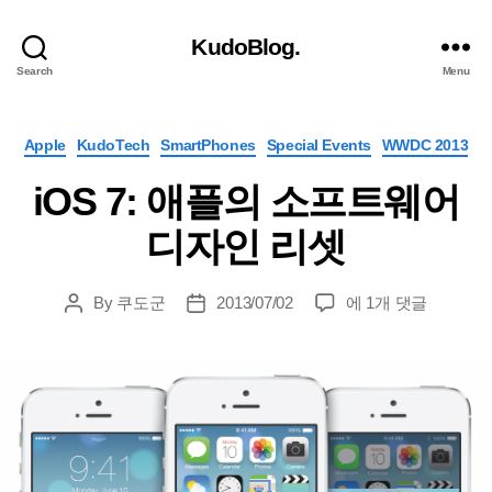
KudoBlog.
Search
Menu
Categories
Apple
KudoTech
SmartPhones
Special Events
WWDC 2013
iOS 7: 애플의 소프트웨어
디자인 리셋
iOS
By
쿠도군
2013/07/02
에 1개 댓글
Post
Post
7:
author
date
애
플
의
소
프
트