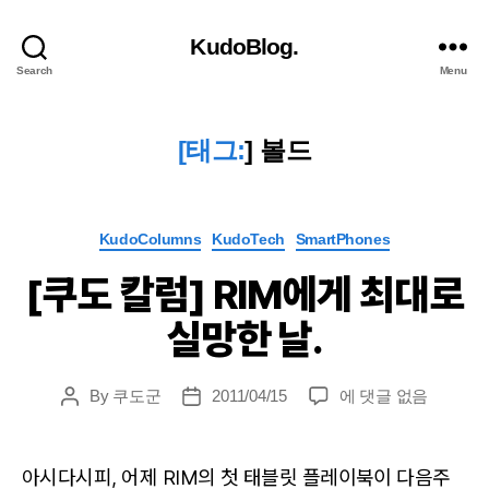
KudoBlog.
Search
Menu
[태그:
]
볼드
Categories
KudoColumns
KudoTech
SmartPhones
[쿠도 칼럼] RIM에게 최대로
실망한 날.
[쿠
By
쿠도군
2011/04/15
에 댓글 없음
Post
Post
도
author
date
칼
럼]
아시다시피, 어제 RIM의 첫 태블릿 플레이북이 다음주