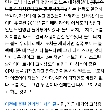
면서 그냥 최소한의 것만 하고 노는 대학생같다.
(옛날의
나를 연상시킨다고는 말 못하겠다.)
하는 행동도 완전히
똑같다. 자신이 왜 놀고 있었는지 변명하는 것처럼. 이는
이미 유출된 2011년 블랙베리 라인업에서도 계속된다.
일단 모델명만 늘어놓아보겠다: 볼드 터치, 토치 2, 스톰
3. 이름만 봐도… 결국 재탕이란걸 알수있다. 볼드 터치
는 볼드(우리나라에서 토치를 제외하면 결국 보이는 블
랙베리중 대부분이 다 볼드다)에 그냥 터치 스크린 갖다
박아놓은 것이고, 토치 2는 작년에 선보인 터치 스크린
슬라이더 토치에 고해상도의 화면과 더 성능이 좋은
CPU 등을 탑재했다고 한다. 만져본 사람 말로는… “토치
가 이랬어야 하는데…” 란다. 심지어 디자인도 바뀐게 없
다. 스톰 3는… 그간 두 번이나 실패한걸 다시 고쳐보려
고 하는 것이고.
이전에 올린 엔가젯에서의 글
처럼, 지금 대기업 고객층