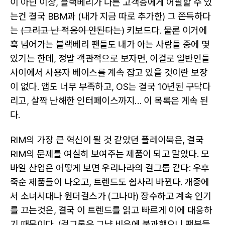
이 아닌 이상, 블랙베리가 다른 고객층에게 어필할 수 있
는건 결국 BBM과 (내가 지금 따로 추가한) 그 쫀득하다
는
(그리고 난 적응이 안된다는)
키보드다. 물론 이거에
훅 넘어가는 블랙베리 팬들도 내가 아는 사람들 중에 몇
있기는 한데, 정말 객관적으로 보자면, 이걸로 일반인들
사이에서 사용자 베이스를 계속 잡고 있을 것이란 보장
이 없다. 앱도 너무 부족하고, OS는 결국 10년된 구닥다
리고, 살짝 난해한 인터페이스까지… 이 목록은 게속 된
다.
RIM의 가장 큰 혁신이 될 것 같았던 플레이북은, 결국
RIM의 문제를 여실히 보여주는 제품이 되고 말았다. 모
바일 산업은 어떻게 보면 우리나라의 걸그룹 같다: 우후
죽순 제품들이 나오고, 트렌드도 쉽사리 바뀐다. 개중에
서 소녀시대나 원더걸스가 (그나마) 장수하고 계속 인기
를 끄는것은, 결국 이 트렌드를 읽고 빠르게 이에 대응하
기 때문이다. (걸그룹은 그냥 비유에 불과했으니 팬분들