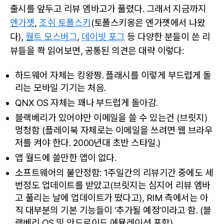
RIM
출시를 앞두고 리뷰 엠바고가 풀렸다. 그래서 지금까지
에
엔가젯
,
조쉬 토폴스키
(토폴스키옹은 엔가젯에서 나왔
게
최
다),
월트 모스버그
,
데이빗 포그
등 다양한 분들이 쓴 리
대
뷰들을 쫙 읽어보면, 공통된 의견은 대략 이렇다:
로
실
하드웨어 자체는 킹왕짱. 플래시를 이렇게 부드럽게 돌
망
리는 모바일 기기는 처음.
한
날.
QNX OS 자체는 꽤나 부드럽게 돌아감.
블랙베리가 있어야만 이메일을 쓸 수 있는건 (브릿지)
멍청함 (플레이북 자체로는 이메일을 쓰려면 웹 브라우
저를 켜야 한다. 2000년대 초반 스타일.)
앱 월드에 쓸만한 앱이 없다.
소프트웨어의 불안정함: 1주일간의 리뷰기간 중에도 세
번정도 업데이트를 받았고(브릿지는 심지어 리뷰 엠바
고 풀리는 날에 업데이트가 떴다고), RIM 측에서는 아
직 대부분의 기본 기능들이 ‘추가될 예정’이라고 함. (블
랙베리 OS 및 안드로이드 에뮬레이션 포함)