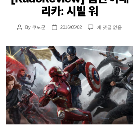
리카: 시빌 워
[KudoReview]
By
쿠도군
2016/05/02
에 댓글 없음
Post
Post
캡
author
date
틴
아
메
리
카:
시
빌
워