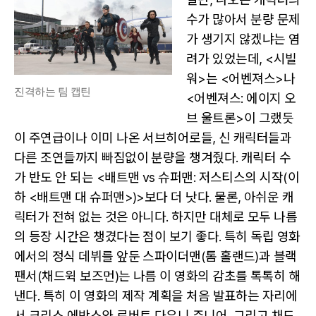
수가 많아서 분량 문제
가 생기지 않겠냐는 염
려가 있었는데, <시빌
워>는 <어벤져스>나
진격하는 팀 캡틴
<어벤져스: 에이지 오
브 울트론>이 그랬듯
이 주연급이나 이미 나온 서브히어로들, 신 캐릭터들과
다른 조연들까지 빠짐없이 분량을 챙겨줬다. 캐릭터 수
가 반도 안 되는 <배트맨 vs 슈퍼맨: 저스티스의 시작(이
하 <배트맨 대 슈퍼맨>)>보다 더 낫다. 물론, 아쉬운 캐
릭터가 전혀 없는 것은 아니다. 하지만 대체로 모두 나름
의 등장 시간은 챙겼다는 점이 보기 좋다. 특히 독립 영화
에서의 정식 데뷔를 앞둔 스파이더맨(톰 홀랜드)과 블랙
팬서(채드윅 보즈먼)는 나름 이 영화의 감초를 톡톡히 해
낸다. 특히 이 영화의 제작 계획을 처음 발표하는 자리에
서 크리스 에반스와 로버트 다우니 주니어, 그리고 채드