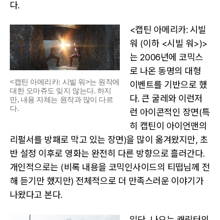
다.
<캡틴 아메리카: 시빌
워 (이하 <시빌 워>)>
는 2006년에 코믹스
로 나온 동명의 대형
<캡틴 아메리카: 시빌 워>는 원작에
이벤트를 기반으로 했
대한 오마쥬도 잊지 않는다. 하지
다. 큰 굴레와 이런저
만, 내용 자체는 원작과 많이 다르
다.
런 아이콘적인 장면(특
히 캡틴이 아이언맨의
리펄서를 방패로 막고 있는 장면)을 많이 옮겨왔지만, 초
반 설정 이후로 영화는 완전히 다른 방향으로 흘러간다.
개인적으로는 (비록 내용을 코믹인사이드의 티떱님께 전
해 듣기만 했지만) 전체적으로 더 만족스러운 이야기가
나왔다고 본다.
일단, 나오는 캐릭터의