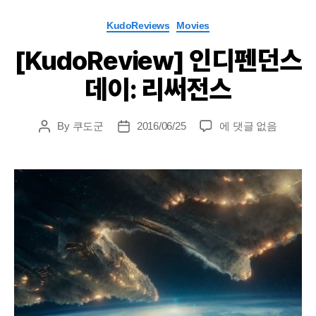
Categories
KudoReviews
Movies
[KudoReview] 인디펜던스
데이: 리써전스
[KudoReview]
By
쿠도군
2016/06/25
에 댓글 없음
Post
Post
인
author
date
디
펜
던
스
데
이:
리
써
전
스