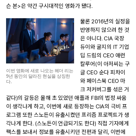
슨 본>은 약간 구시대적인 영화가 됐다.
물론 2016년의 실정을
반영하지 않으려 한 것
은 아니다. CIA 국장
듀이와 굴지의 IT 기업
딥 드림의 CEO 애런
칼루어(이 아저씨는 구
이번 영화에 새로 나오는 헤더 리는
글 CEO 순다 피차이
9년 동안의 달라진 현실을 상징한
와 페이스북 CEO 마
다.
크 저커버그를 섞은 거
같다)의 갈등은 올해 초 있었던 애플과 FBI의 법정 싸움
이 생각나게 하고, 이번에 새로 등장하는 CIA의 극비 프
로그램 또한 스노든이 유출시켰던 프리즘 프로젝트가 생
각나게 한다. (스노든이 언급되기도 한다) 직접 기자에게
팩스를 보내서 정보를 유출시키던 전편과 달리, 이번에