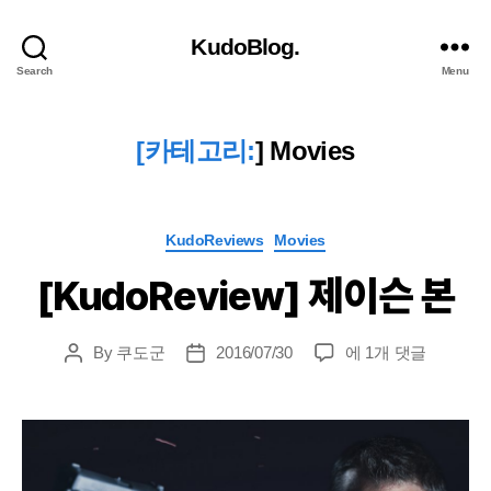
KudoBlog.
Search
Menu
[카테고리:
]
Movies
Categories
KudoReviews
Movies
[KudoReview] 제이슨 본
[KudoReview]
By
쿠도군
2016/07/30
에 1개 댓글
Post
Post
제
author
date
이
슨
본