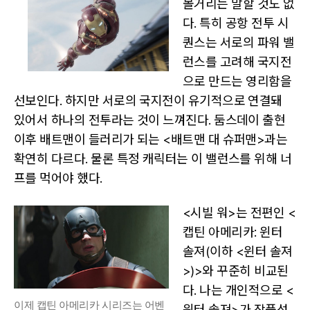
볼거리는 말할 것도 없
다. 특히 공항 전투 시
퀀스는 서로의 파워 밸
런스를 고려해 국지전
으로 만드는 영리함을
선보인다. 하지만 서로의 국지전이 유기적으로 연결돼
있어서 하나의 전투라는 것이 느껴진다. 둠스데이 출현
이후 배트맨이 들러리가 되는 <배트맨 대 슈퍼맨>과는
확연히 다르다. 물론 특정 캐릭터는 이 밸런스를 위해 너
프를 먹어야 했다.
<시빌 워>는 전편인 <
캡틴 아메리카: 윈터
솔져(이하 <윈터 솔져
>)>와 꾸준히 비교된
다. 나는 개인적으로 <
이제 캡틴 아메리카 시리즈는 어벤
윈터 솔져>가 작품성