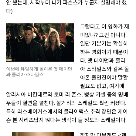
안 봤는데, 시작부터 니키 파슨스가 누군지 설명해야 했
다)
그렇다고 이 영화가 재
미없냐? 그건 아니다.
일단 기본기는 확실히
하는 영화이기 때문이
다. 맷 데이먼과 줄리
아 스타일스와 같은 돌
이번에 유일하게 돌아온 맷 데이먼
과 줄리아 스타일스
아온 출연진이야 말할
필요도 없고, 여기에
알리시아 비칸데르와 토미 리 존스, 뱅상 카셀 등의 명배
우들이 열연을 펼친다. 볼거리의 스케일도 훨씬 커졌다.
특히 라스베이거스에서의 클라이맥스 추격 장면은 제이
슨 본 시리즈답지 않다는 생각이 들 정도의 스케일이다.
하지만 아무래도 <제