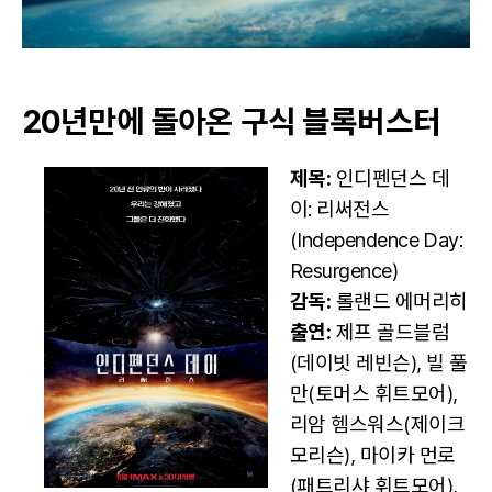
20년만에 돌아온 구식 블록버스터
제목:
인디펜던스 데
이: 리써전스
(Independence Day:
Resurgence)
감독:
롤랜드 에머리히
출연:
제프 골드블럼
(데이빗 레빈슨), 빌 풀
만(토머스 휘트모어),
리암 헴스워스(제이크
모리슨), 마이카 먼로
(패트리샤 휘트모어),