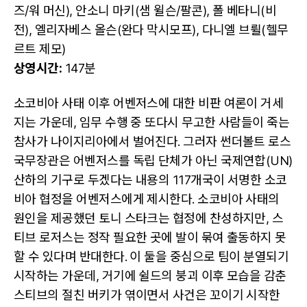
즈/워 머신), 안소니 마키(샘 윌슨/팔콘), 폴 베타니(비
전), 엘리자베스 올슨(완다 막시모프), 다니엘 브륄(헬무
르트 제모)
상영시간:
147분
소코비아 사태 이후 어벤저스에 대한 비판 여론이 거세
지는 가운데, 임무 수행 중 또다시 무고한 사람들이 죽는
참사가 나이지리아에서 벌어진다. 그러자 썬더볼트 로스
국무장관은 어벤저스를 독립 단체가 아닌 국제연합(UN)
산하의 기구로 두겠다는 내용의 117개국이 서명한 소코
비아 협정을 어벤저스에게 제시한다. 소코비아 사태의
원인을 제공했던 토니 스타크는 협정에 찬성하지만, 스
티브 로저스는 정작 필요한 곳에 발이 묶여 출동하지 못
할 수 있다며 반대한다. 이 둘을 중심으로 팀이 분열되기
시작하는 가운데, 거기에 쉴드의 붕괴 이후 모습을 감춘
스티브의 절친 버키가 엮이면서 사건은 꼬이기 시작한