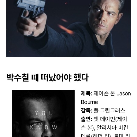
박수칠 때 떠났어야 했다
제목:
제이슨 본 Jason
Bourne
감독:
폴 그린그래스
출연:
맷 데이먼(제이
슨 본), 알리시아 비칸
데르(헤더 리), 토미 리