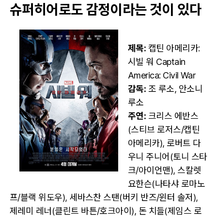
슈퍼히어로도 감정이라는 것이 있다
제목:
캡틴 아메리카:
시빌 워 Captain
America: Civil War
감독:
조 루소, 안소니
루소
주연:
크리스 에반스
(스티브 로저스/캡틴
아메리카), 로버트 다
우니 주니어(토니 스타
크/아이언맨), 스칼렛
요한슨(나타샤 로마노
프/블랙 위도우), 세바스찬 스탠(버키 반즈/윈터 솔저),
제레미 레너(클린트 바튼/호크아이), 돈 치들(제임스 로