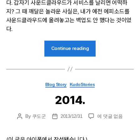
다. 갑자기 사운드클라우드가 서비스를 날리면 어떡하
지? 그 때 깨달은 놀라운 사실은, 내가 예전 에피소드를
사운드클라우드에 올려놓고는 백업도 안 했다는 것이었
다.
“새
Continue reading
로
운
KudoCast
피
Categories
Blog Story
KudoStories
드
를
2014.
소
개
2014.
By
쿠도군
2013/12/31
에 댓글 없음
Post
Post
합
author
date
니
다”
(이 글은 아이폰에서 작성됐습니다.)