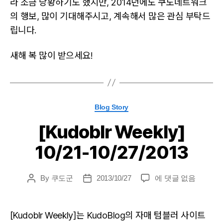
라 조금 당황하기도 했지만, 2014년에도 쿠도네트워크
의 행보, 많이 기대해주시고, 계속해서 많은 관심 부탁드
립니다.
새해 복 많이 받으세요!
Categories
Blog Story
[Kudoblr Weekly]
10/21-10/27/2013
[Kudoblr
By
쿠도군
2013/10/27
에 댓글 없음
Post
Post
Weekly]
author
date
10/21-
10/27/2013
[Kudoblr Weekly]는 KudoBlog의 자매 텀블러 사이트