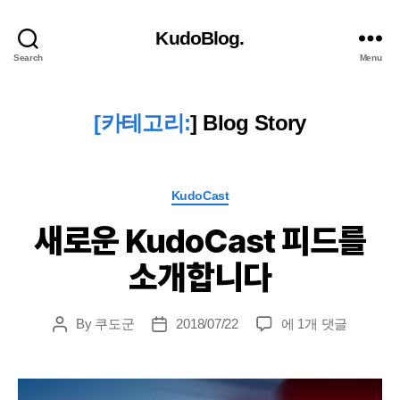
KudoBlog.
Search
Menu
[카테고리:
]
Blog Story
Categories
KudoCast
새로운 KudoCast 피드를
소개합니다
새
By
쿠도군
2018/07/22
에 1개 댓글
Post
Post
로
author
date
운
KudoCast