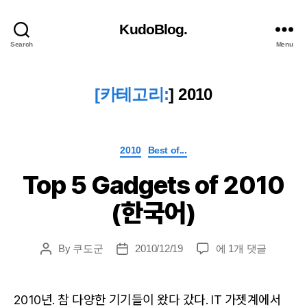
KudoBlog.
Search
Menu
[카테고리:
]
2010
Categories
2010
Best of...
Top 5 Gadgets of 2010
(한국어)
Top
By
쿠도군
2010/12/19
에 1개 댓글
Post
Post
5
author
date
Gadgets
of
2010년. 참 다양한 기기들이 왔다 갔다. IT 가젯계에서