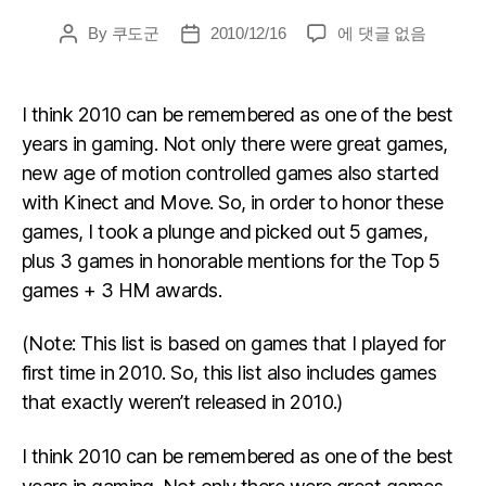
Top
By
쿠도군
2010/12/16
에 댓글 없음
Post
Post
5
author
date
Games
of
I think 2010 can be remembered as one of the best
2010
years in gaming. Not only there were great games,
+
new age of motion controlled games also started
Honorable
Mentions
with Kinect and Move. So, in order to honor these
(English)
games, I took a plunge and picked out 5 games,
plus 3 games in honorable mentions for the Top 5
games + 3 HM awards.
(Note: This list is based on games that I played for
first time in 2010. So, this list also includes games
that exactly weren’t released in 2010.)
I think 2010 can be remembered as one of the best