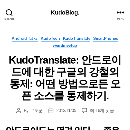
KudoBlog.
Search
Menu
Categories
Android Talks
KudoTech
KudoTranslate
SmartPhones
weirdmeetup
KudoTranslate: 안드로이
드에 대한 구글의 강철의
통제: 어떤 방법으로든 오
픈 소스를 통제하기.
KudoTranslate:
By
쿠도군
2013/11/09
에 16개 댓글
Post
Post
안
author
date
드
로