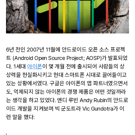
오
픈
소
스
를
통
제
6년 전인 2007년 11월에 안드로이드 오픈 소스 프로젝
하
기.
트 (Android Open Source Project; AOSP)가 발표되었
다. 1세대
아이폰
이 몇 개월 전에 출시되어 사람들의 상
상력을 현실화시키고 현대 스마트폰 시대로 끌어들이고
있는 상황에서였다. 구글은 아이폰의 앱 파트너였으면서
도, 억제되지 않는 아이폰의 경쟁 제품은 어떤 것일까라
는 생각을 하고 있었다. 앤디 루빈 Andy Rubin의 안드로
이드 개발을 지켜보며 빅 군도트라 Vic Gundotra가 이
런 말을 했다: