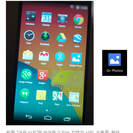
왼쪽: “구글 사진”을 보여주고 있는 킷캣의 사진. 오른쪽: 현재