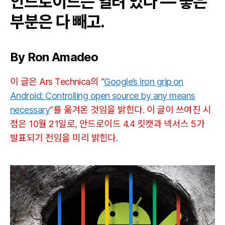
안드로이드는 열려 있다 — 좋은
이
부분은 다 빼고.
드
에
대
By Ron Amadeo
한
구
글
이 글은 Ars Technica의 “
Google’s iron grip on
의
Android: Controlling open source by any means
강
necessary
“를 옮겨온 것임을 밝힌다. 이 글이 쓰여진 시
철
의
점은 10월 21일로, 안드로이드 4.4 킷캣과 넥서스 5가
통
발표되기 전임을 미리 밝힌다.
제:
어
떤
방
법
으
로
든