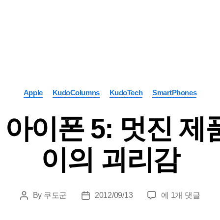
Categories
Apple
KudoColumns
KudoTech
SmartPhones
 아이폰 5: 멋진 
이의 괴리감
[쿠
By
쿠도군
2012/09/13
에 1개 댓글
Post
Post
도
author
date
칼