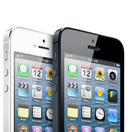
럼]
아
이
폰
5:
멋
진
제
품
과
혁
신
사
이
의
괴
리
감