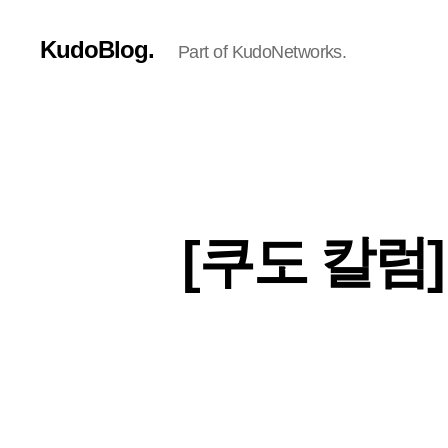
KudoBlog.
Part of KudoNetworks.
[쿠도 칼럼]