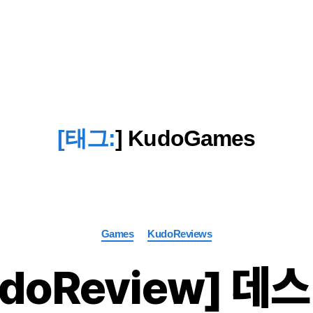
[태그:
]
KudoGames
Categories
Games
KudoReviews
udoReview] 데