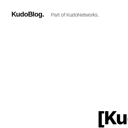
KudoBlog.
Part of KudoNetworks.
[K