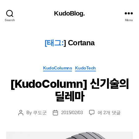
KudoBlog.
Search
Menu
[태그:
]
Cortana
Categories
KudoColumns
KudoTech
[KudoColumn] 신기술의
딜레마
[KudoColumn]
By
쿠도군
2015/02/03
에 2개 댓글
Post
Post
신
author
date
기
술