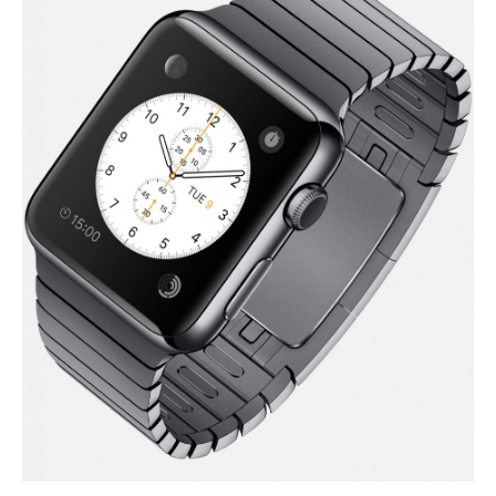
의
딜
레
마