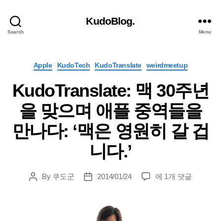
KudoBlog.
Search
Menu
Categories
Apple
KudoTech
KudoTranslate
weirdmeetup
KudoTranslate: 맥 30주년
을 맞으며 애플 중역들을
만나다: ‘맥은 영원히 갈 겁
니다.’
KudoTranslate:
By
쿠도군
2014/01/24
에 1개 댓글
Post
Post
맥
author
date
30
주
년