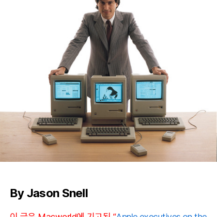
을
맞
으
며
애
플
중
역
들
을
만
나
다:
‘맥
은
영
원
히
By Jason Snell
갈
겁
이 글은 Macworld에 기고된 “
Apple executives on the