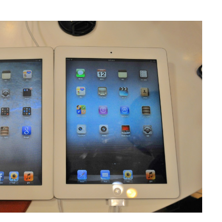
이
패
드
(3
세
대,
2012
년
형)
Hands-
On