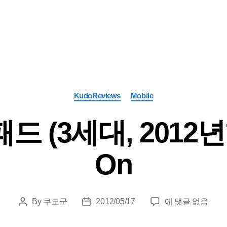
Categories
KudoReviews
Mobile
 (3세대, 2012년형
On
애
By
쿠도군
2012/05/17
에 댓글 없음
Post
Post
플
author
date
아