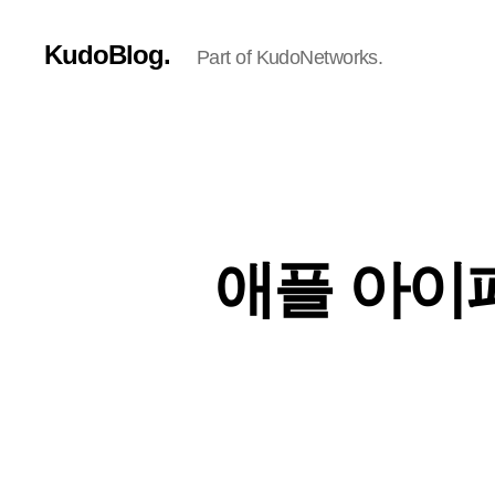
KudoBlog.
Part of KudoNetworks.
애플 아이패드