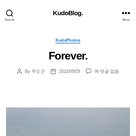
KudoBlog.
Search
Menu
Categories
KudoPhotos
Forever.
Forever.
By
쿠도군
2011/09/29
에 댓글 없음
Post
Post
author
date