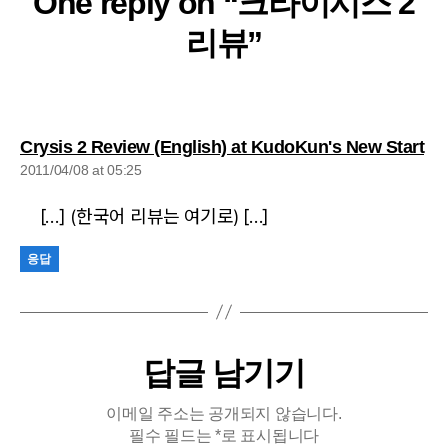
One reply on “크라이시스 2
리뷰”
sa
Crysis 2 Review (English) at KudoKun's New Start
2011/04/08 at 05:25
[…] (한국어 리뷰는 여기로) […]
응답
답글 남기기
이메일 주소는 공개되지 않습니다.
필수 필드는
*
로 표시됩니다