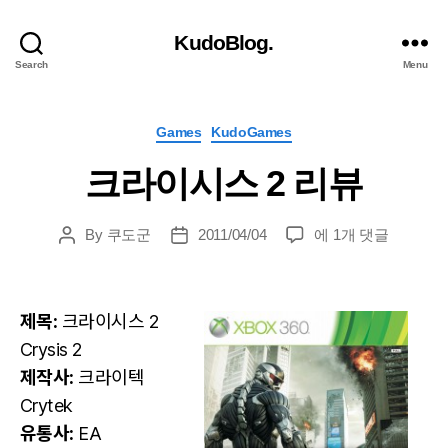
KudoBlog.
Search
Menu
Categories
Games
KudoGames
크라이시스 2 리뷰
크
By
쿠도군
2011/04/04
에 1개 댓글
Post
Post
라
author
date
이
시
제목:
크라이시스 2
스
2
Crysis 2
리
제작사:
크라이텍
뷰
Crytek
유통사:
EA