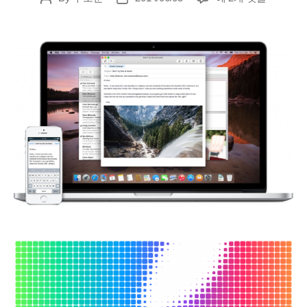
2014:
author
date
사
용
자
에
게
는
통
합
을,
개
발
자
에
게
는
거
대
한
놀