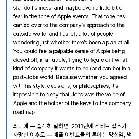
standoffishness, and maybe even a little bit of
fear in the tone of Apple events. That tone has
carried over to the company’s approach to the
outside world, and has left a lot of people
wondering just whether there’s been a plan at all.
You could feel a palpable sense of Apple being
closed off, in a huddle, trying to figure out what
kind of company it wants to be (and can be) in a
post-Jobs world. Because whether you agreed
with his style, decisions, or philosophies, it’s
impossible to deny that Jobs was the voice of
Apple and the holder of the keys to the company
roadmap.
최근에 — 솔직히 말하면, 2011년에 스티브 잡스가
사망한 이후로 — 애플 이벤트들의 톤에는 망설임, 냉