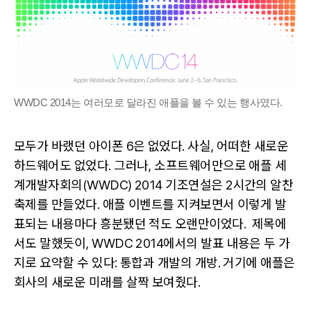
이
터
를,
애
플
에
게
WWDC 2014는 여러모로 달라진 애플을 볼 수 있는 행사였다.
는
새
로
모두가 바랬던 아이폰 6은 없었다. 사실, 어떠한 새로운
운
하드웨어도 없었다. 그러나, 소프트웨어만으로 애플 세
미
계개발자회의(WWDC) 2014 기조연설은 2시간의 알찬
래
축제를 만들었다. 애플 이벤트를 지켜보면서 이렇게 발
를.
표되는 내용마다 흥분됐던 적도 오랜만이었다. 제목에
서도 말했듯이, WWDC 2014에서의 발표 내용은 두 가
지로 요약할 수 있다: 통합과 개발의 개방. 거기에 애플은
회사의 새로운 미래를 살짝 보여줬다.