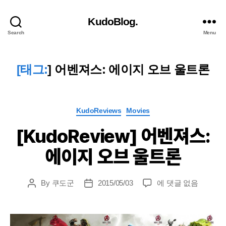
KudoBlog.
Search
Menu
[태그:
]
어벤져스: 에이지 오브 울트론
Categories
KudoReviews
Movies
[KudoReview] 어벤져스:
에이지 오브 울트론
[KudoReview]
By
쿠도군
2015/05/03
에 댓글 없음
Post
Post
어
author
date
벤
져