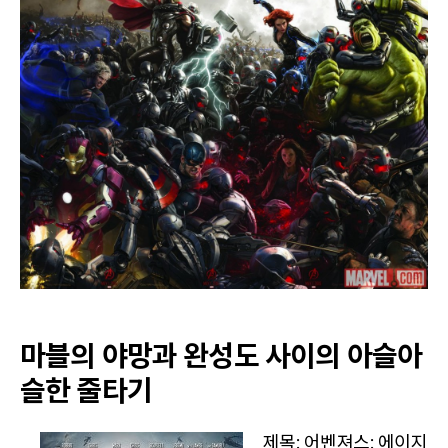
스:
에
이
지
오
브
울
트
론
마블의 야망과 완성도 사이의 아슬아
슬한 줄타기
제목: 어벤져스: 에이지