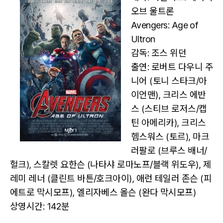
오브 울트론
Avengers: Age of
Ultron
감독: 조스 위던
출연: 로버트 다우니 주
니어 (토니 스타크/아
이언맨), 크리스 에반
스 (스티브 로저스/캡
틴 아메리카), 크리스
헴스워스 (토르), 마크
러팔로 (브루스 배너/
헐크), 스칼렛 요한슨 (나타샤 로마노프/블랙 위도우), 제
레미 레너 (클린트 바튼/호크아이), 애런 테일러 존슨 (피
에트로 막시모프), 엘리자베스 올슨 (완다 막시모프)
상영시간: 142분