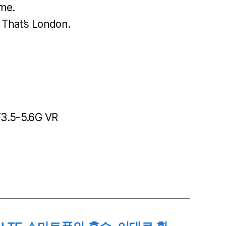
ime.
 That’s London.
3.5-5.6G VR