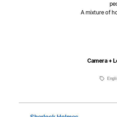
peo
A mixture of h
Camera + L
Engli
Tags
←
Sherlock Holmes.