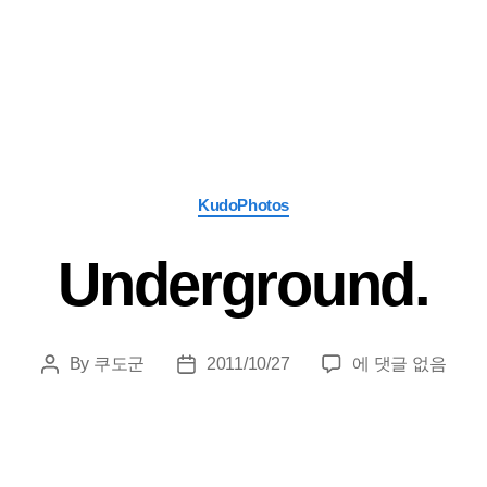
Categories
KudoPhotos
Underground.
Underground.
By
쿠도군
2011/10/27
에 댓글 없음
Post
Post
author
date