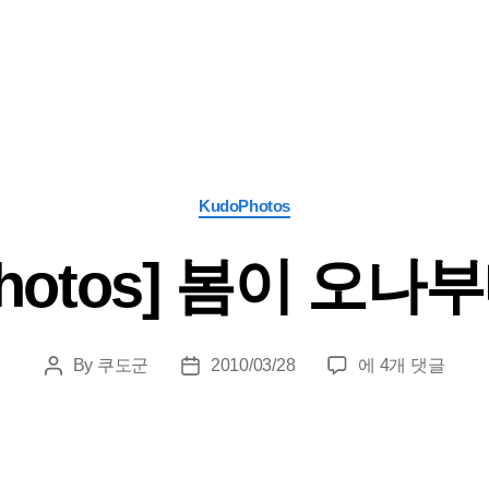
Categories
KudoPhotos
Photos] 봄이 오나부
[Photos]
By
쿠도군
2010/03/28
에 4개 댓글
Post
Post
봄
author
date
이
오
나