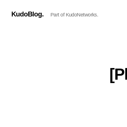
KudoBlog.
Part of KudoNetworks.
[