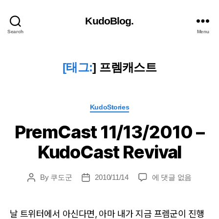
KudoBlog.
Search
Menu
[태그:
]
프렘캐스트
Categories
KudoStories
PremCast 11/13/2010 –
KudoCast Revival
PremCast
By
쿠도군
2010/11/14
에 댓글 없음
Post
Post
11/13/2010
author
date
–
KudoCast
날 트위터에서 아신다면, 아마 내가 지금 프렘군이 진행