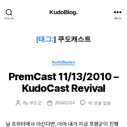
KudoBlog.
Search
Menu
[태그:
]
쿠도캐스트
Categories
KudoStories
PremCast 11/13/2010 –
KudoCast Revival
PremCast
By
쿠도군
2010/11/14
에 댓글 없음
Post
Post
11/13/2010
author
date
–
KudoCast
날 트위터에서 아신다면, 아마 내가 지금 프렘군이 진행