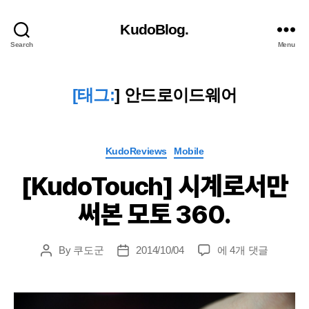
KudoBlog.
Search
Menu
[태그:
]
안드로이드웨어
Categories
KudoReviews
Mobile
[KudoTouch] 시계로서만
써본 모토 360.
[KudoTouch]
By
쿠도군
2014/10/04
에 4개 댓글
Post
Post
시
author
date
계
로