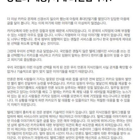
톡
사
태
의
진
정
한
문
제
는
“대
응”