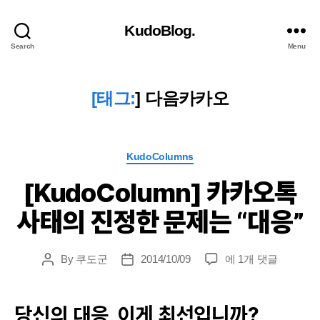
KudoBlog.
Search
Menu
[태그:
]
다음카카오
Categories
KudoColumns
[KudoColumn] 카카오톡
사태의 진정한 문제는 “대응”
[KudoColumn]
By
쿠도군
2014/10/09
에 1개 댓글
Post
Post
카
author
date
카
오
당신의 대응, 이게 최선입니까?