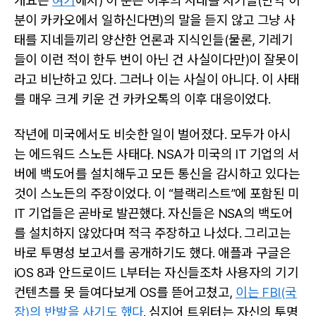
개요는
여기
에서) 이 분은 이후의 사태를 자기들(만약 이
분이 카카오에서 일하신다면)의 말을 듣지 않고 그냥 사
태를 지네들끼리 양산한 언론과 지식인들(물론, 기레기
들이 이런 적이 한두 번이 아닌 건 사실이다만)이 잘못이
라고 비난하고 있다. 그러나 이는 사실이 아니다. 이 사태
를 매우 크게 키운 건 카카오톡의 이후 대응이었다.
작년에 미국에서도 비슷한 일이 벌어졌다. 모두가 아시
는 에드워드 스노든 사태다. NSA가 미국의 IT 기업의 서
버에 백도어를 설치해두고 모든 통신을 감시하고 있다는
것이 스노든의 주장이었다. 이 “블랙리스트”에 포함된 미
IT 기업들은 곧바로 발끈했다. 자신들은 NSA의 백도어
를 설치하지 않았다며 적극 주장하고 나섰다. 그리고는
바로 투명성 보고서를 공개하기도 했다. 애플과 구글은
iOS 8과 안드로이드 L부터는 자신들조차 사용자의 기기
컨텐츠를 못 들여다보게 OS를 뜯어고쳤고,
이는 FBI(국
장)의 반발을 사기도 했다
. 심지어 트위터는 자신의 투명