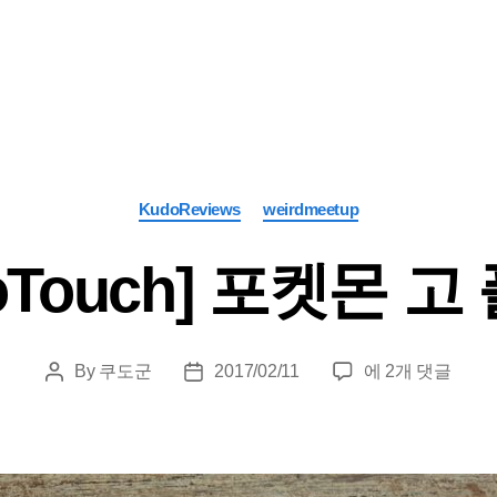
Categories
KudoReviews
weirdmeetup
oTouch] 포켓몬 
[KudoTouch]
By
쿠도군
2017/02/11
에 2개 댓글
Post
Post
포
author
date
켓
몬
고