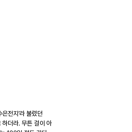
수은전지’라 불렸던
 하더라. 무튼 걸이 아