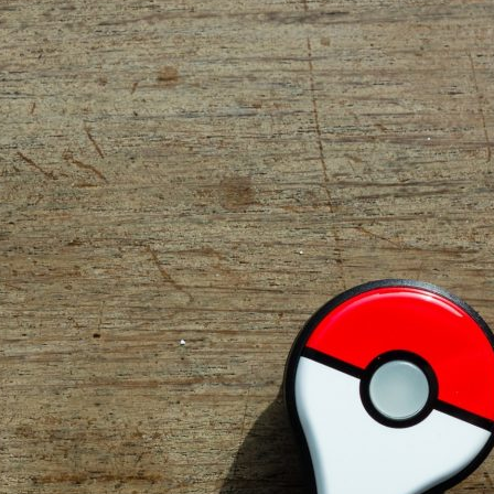
플
러
스