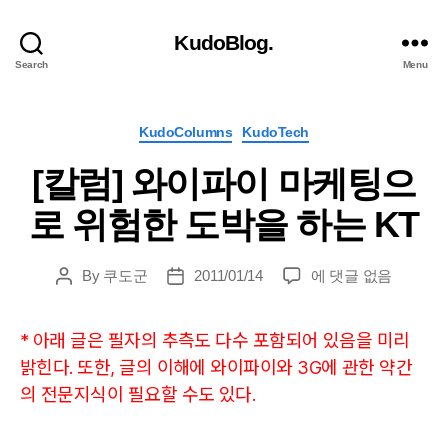
KudoBlog.
Search
Menu
Categories
KudoColumns
KudoTech
[칼럼] 와이파이 마케팅으
로 위험한 도박을 하는 KT
[칼
By
쿠도군
2011/01/14
에 댓글 없음
Post
Post
럼]
author
date
와
* 아래 글은 필자의 추측도 다수 포함되어 있음을 미리
이
파
밝힌다. 또한, 글의 이해에 와이파이와 3G에 관한 약간
이
의 전문지식이 필요할 수도 있다.
마
케