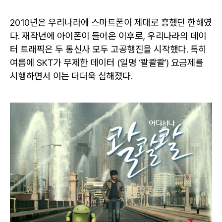
팅
으
2010년은 우리나라에 스마트폰이 제대로 흥했던 한해였
로
위
다. 재작년에 아이폰이 들어온 이후로, 우리나라의 데이
험
터 트래픽은 두 통신사 모두 고공행진을 시작했다. 특히
한
여름에 SKT가 무제한 데이터 (일명 ‘콸콸콸’) 요금제를
도
시행하면서 이는 더더욱 심해졌다.
박
을
하
는
KT