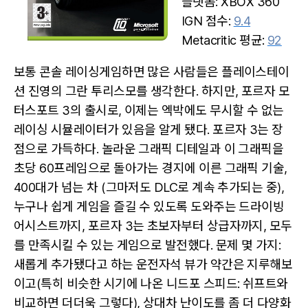
플랫폼: XBOX 360
IGN 점수:
9.4
Metacritic 평균:
92
보통 콘솔 레이싱게임하면 많은 사람들은 플레이스테이
션 진영의 그란 투리스모를 생각한다. 하지만, 포르자 모
터스포트 3의 출시로, 이제는 엑박에도 무시할 수 없는
레이싱 시뮬레이터가 있음을 알게 됐다. 포르자 3는 장
점으로 가득하다. 놀라운 그래픽 디테일과 이 그래픽을
초당 60프레임으로 돌아가는 경지에 이른 그래픽 기술,
400대가 넘는 차 (그마저도 DLC로 계속 추가되는 중),
누구나 쉽게 게임을 즐길 수 있도록 도와주는 드라이빙
어시스트까지, 포르자 3는 초보자부터 상급자까지, 모두
를 만족시킬 수 있는 게임으로 발전했다. 문제 몇 가지:
새롭게 추가됐다고 하는 운전자석 뷰가 약간은 지루해보
이고(특히 비슷한 시기에 나온 니드포 스피드: 쉬프트와
비교하면 더더욱 그렇다), 상대차 난이도를 좀 더 다양화