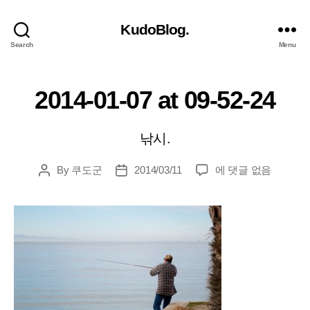
KudoBlog.
Search
Menu
2014-01-07 at 09-52-24
낚시.
2014-
By
쿠도군
2014/03/11
에 댓글 없음
Post
Post
01-
author
date
07
at
09-
52-
24