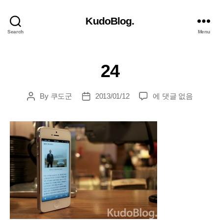
KudoBlog.
Search
Menu
24
24
By
쿠도군
2013/01/12
에 댓글 없음
Post
Post
author
date