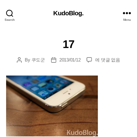
KudoBlog.
Search
Menu
17
17
By
쿠도군
2013/01/12
에 댓글 없음
Post
Post
author
date